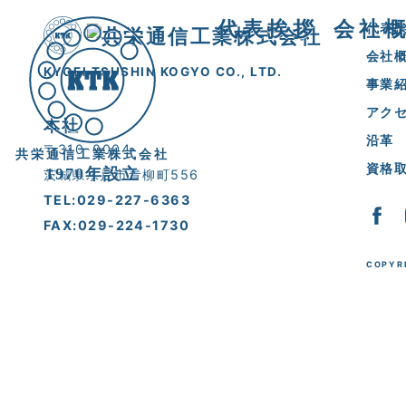
代表挨拶
会社
代表
会社
KYOEI TSUSHIN KOGYO CO., LTD.
事業
アク
本社
沿革
〒310-0004
共栄通信工業株式会社
資格
1970年設立
茨城県水戸市青柳町556
TEL:029-227-6363
FAX:029-224-1730
COPYRI