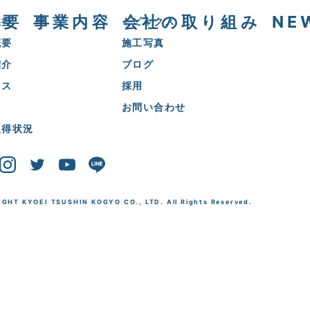
概要
事業内容
会社の取り組み
NE
挨拶
トピックス
概要
施工写真
紹介
ブログ
セス
採用
お問い合わせ
取得状況
GHT KYOEI TSUSHIN KOGYO CO., LTD. All Rights Reserved.