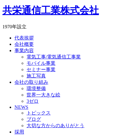
共栄通信工業株式会社
1970年設立
代表挨拶
会社概要
事業内容
電気工事/電気通信工事業
モバイル事業
セミナー事業
施工写真
会社の取り組み
環境整備
世界一大きな絵
3ゼロ
NEWS
トピックス
ブログ
大切な方からのありがとう
採用