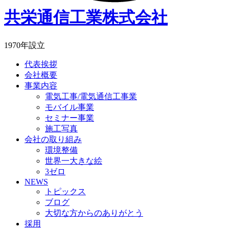
共栄通信工業株式会社
1970年設立
代表挨拶
会社概要
事業内容
電気工事/電気通信工事業
モバイル事業
セミナー事業
施工写真
会社の取り組み
環境整備
世界一大きな絵
3ゼロ
NEWS
トピックス
ブログ
大切な方からのありがとう
採用