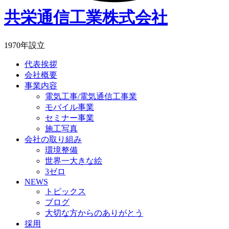
共栄通信工業株式会社
1970年設立
代表挨拶
会社概要
事業内容
電気工事/電気通信工事業
モバイル事業
セミナー事業
施工写真
会社の取り組み
環境整備
世界一大きな絵
3ゼロ
NEWS
トピックス
ブログ
大切な方からのありがとう
採用