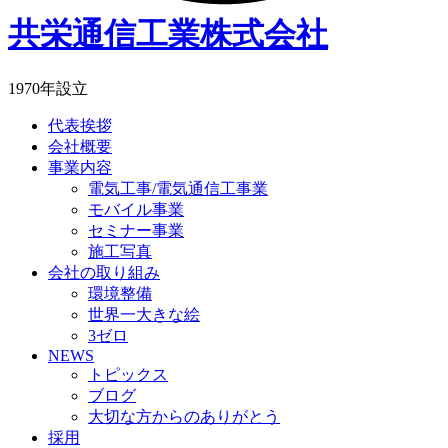
共栄通信工業株式会社
1970年設立
代表挨拶
会社概要
事業内容
電気工事/電気通信工事業
モバイル事業
セミナー事業
施工写真
会社の取り組み
環境整備
世界一大きな絵
3ゼロ
NEWS
トピックス
ブログ
大切な方からのありがとう
採用