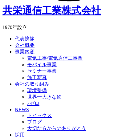
共栄通信工業株式会社
1970年設立
代表挨拶
会社概要
事業内容
電気工事/電気通信工事業
モバイル事業
セミナー事業
施工写真
会社の取り組み
環境整備
世界一大きな絵
3ゼロ
NEWS
トピックス
ブログ
大切な方からのありがとう
採用