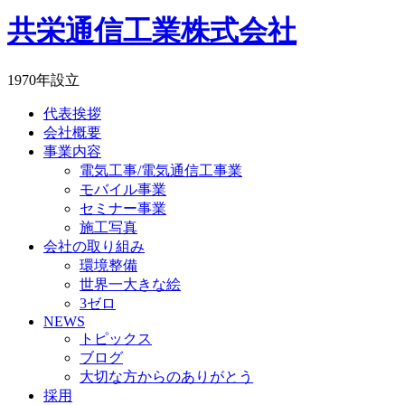
共栄通信工業株式会社
1970年設立
代表挨拶
会社概要
事業内容
電気工事/電気通信工事業
モバイル事業
セミナー事業
施工写真
会社の取り組み
環境整備
世界一大きな絵
3ゼロ
NEWS
トピックス
ブログ
大切な方からのありがとう
採用