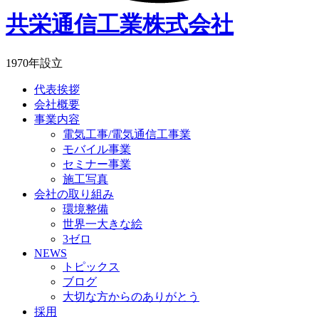
共栄通信工業株式会社
1970年設立
代表挨拶
会社概要
事業内容
電気工事/電気通信工事業
モバイル事業
セミナー事業
施工写真
会社の取り組み
環境整備
世界一大きな絵
3ゼロ
NEWS
トピックス
ブログ
大切な方からのありがとう
採用