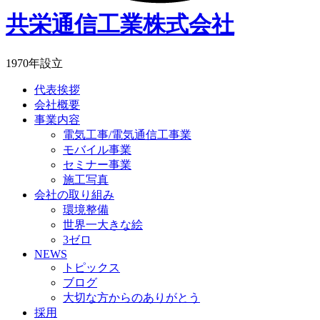
共栄通信工業株式会社
1970年設立
代表挨拶
会社概要
事業内容
電気工事/電気通信工事業
モバイル事業
セミナー事業
施工写真
会社の取り組み
環境整備
世界一大きな絵
3ゼロ
NEWS
トピックス
ブログ
大切な方からのありがとう
採用