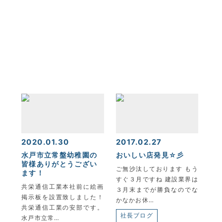
KYOEI TSUSHIN KOGYO CORPORATION
2020.01.30
2017.02.27
水戸市立常盤幼稚園の
おいしい店発見☆彡
皆様ありがとうござい
ご無沙汰しております もう
ます！
すぐ３月ですね 建設業界は
共栄通信工業本社前に絵画
３月末までが勝負なのでな
掲示板を設置致しました！
かなかお休…
共栄通信工業の安部です。
社長ブログ
水戸市立常…