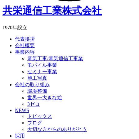
共栄通信工業株式会社
1970年設立
代表挨拶
会社概要
事業内容
電気工事/電気通信工事業
モバイル事業
セミナー事業
施工写真
会社の取り組み
環境整備
世界一大きな絵
3ゼロ
NEWS
トピックス
ブログ
大切な方からのありがとう
採用