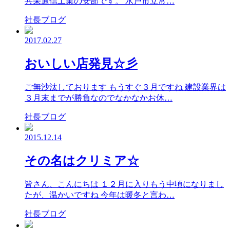
共栄通信工業の安部です。 水戸市立常…
社長ブログ
2017.02.27
おいしい店発見☆彡
ご無沙汰しております もうすぐ３月ですね 建設業界は
３月末までが勝負なのでなかなかお休…
社長ブログ
2015.12.14
その名はクリミア☆
皆さん、こんにちは １２月に入りもう中頃になりまし
たが、温かいですね 今年は暖冬と言わ…
社長ブログ