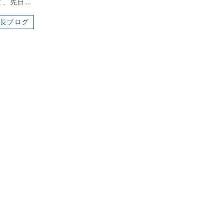
て、先日…
長ブログ