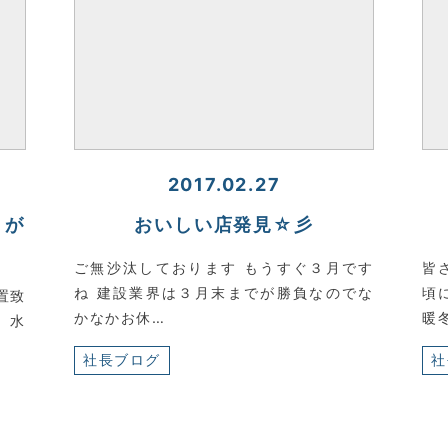
2017.02.27
りが
おいしい店発見☆彡
ご無沙汰しております もうすぐ３月です
皆
ね 建設業界は３月末までが勝負なのでな
頃
置致
かなかお休…
暖
 水
社長ブログ
社