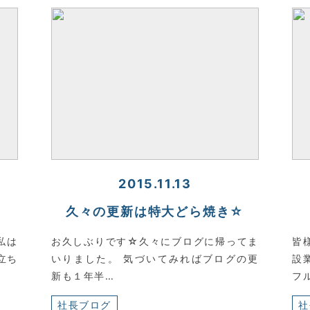
2015.11.13
・
久々の更新は特大どら焼き☆
私は
お久しぶりです☆久々にブログに帰ってま
皆
立ち
いりました。 気づいてみればブログの更
設
新も１年半…
フ
社長ブログ
社