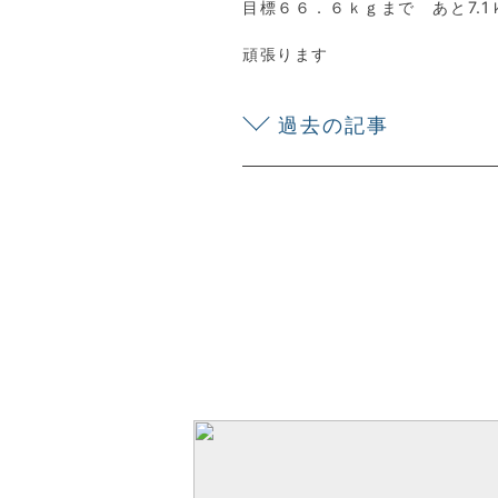
目標６６．６ｋｇまで あと7.1
頑張ります
過去の記事