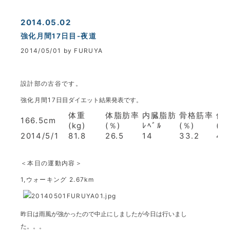
2014.05.02
強化月間17日目-夜道
2014/05/01 by FURUYA
設計部の古谷です。
強化月間17
日目ダイエット結果発表です。
体重
体脂肪率
内臓脂肪
骨格筋率
体
166.5cm
(kg)
(％)
ﾚﾍﾞﾙ
(％)
(才
2014/5/1
81.8
26.5
14
33.2
46
＜本日の運動内容＞
1,ウォーキング 2.67km
昨日は雨風が強かったので中止にしましたが今日は行いまし
た。。。