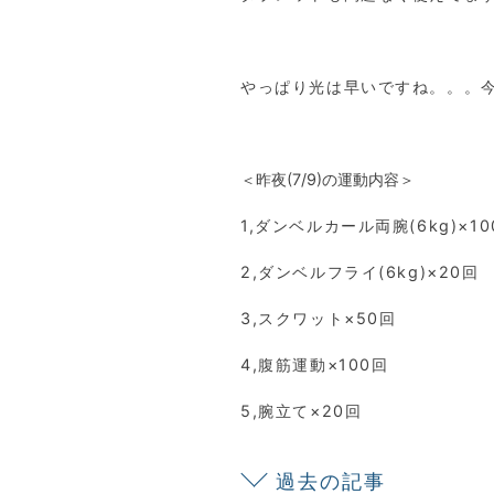
やっぱり光は早いですね。。。
＜昨夜(7/9)の運動内容＞
1,ダンベルカール両腕(6kg)×10
2,ダンベルフライ(6kg)×20回
3,スクワット×50回
4,腹筋運動×100回
5,腕立て×20回
過去の記事