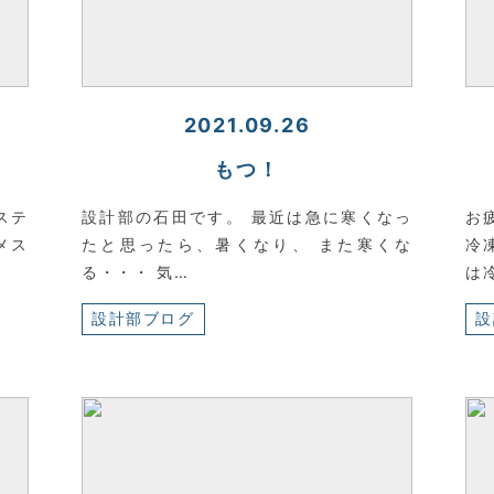
2021.09.26
もつ！
ステ
設計部の石田です。 最近は急に寒くなっ
お
メス
たと思ったら、暑くなり、 また寒くな
冷
る・・・ 気…
は
設計部ブログ
設