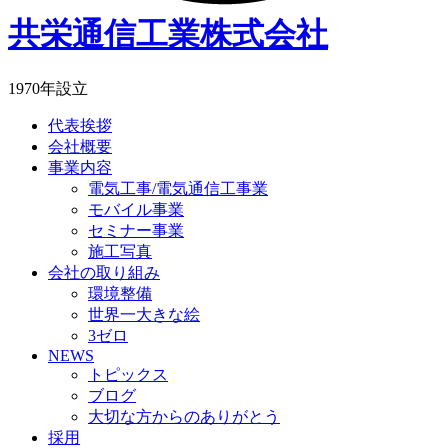
共栄通信工業株式会社
1970年設立
代表挨拶
会社概要
事業内容
電気工事/電気通信工事業
モバイル事業
セミナー事業
施工写真
会社の取り組み
環境整備
世界一大きな絵
3ゼロ
NEWS
トピックス
ブログ
大切な方からのありがとう
採用