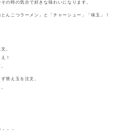
でその時の気分で好きな味わいになります。
油とんこつラーメン」と「チャーシュー」「味玉」！
。
注文。
たえ！
す。
さず替え玉を注文。
た。
が・・・