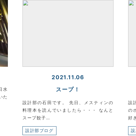
2021.11.06
スープ！
日水
いた
設計部の石田です。 先日、メスティンの
設
料理本を読んでいましたら・・・ なんと
の
スープ餃子…
好
設計部ブログ
設