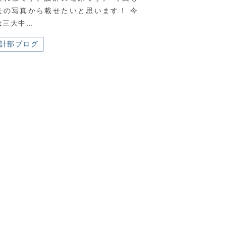
去の写真から載せたいと思います！ 今
は三大中…
計部ブログ