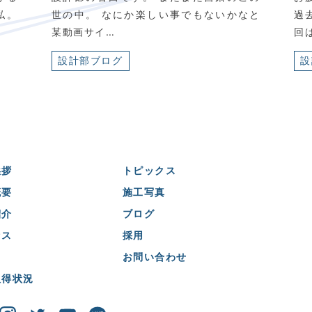
私。
世の中。 なにか楽しい事でもないかなと
過
某動画サイ…
回
設計部ブログ
設
挨拶
トピックス
概要
施工写真
紹介
ブログ
セス
採用
お問い合わせ
取得状況