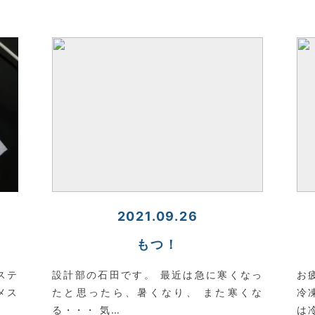
2021.09.26
もつ！
ステ
設計部の石田です。 最近は急に寒くなっ
お
メス
たと思ったら、暑くなり、 また寒くな
冷
る・・・ 気…
は