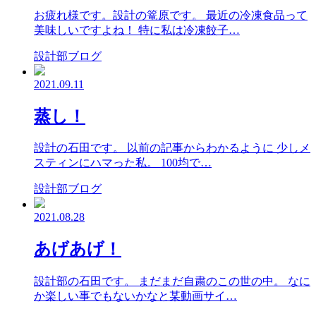
お疲れ様です。設計の篭原です。 最近の冷凍食品って
美味しいですよね！ 特に私は冷凍餃子…
設計部ブログ
2021.09.11
蒸し！
設計の石田です。 以前の記事からわかるように 少しメ
スティンにハマった私。 100均で…
設計部ブログ
2021.08.28
あげあげ！
設計部の石田です。 まだまだ自粛のこの世の中。 なに
か楽しい事でもないかなと某動画サイ…