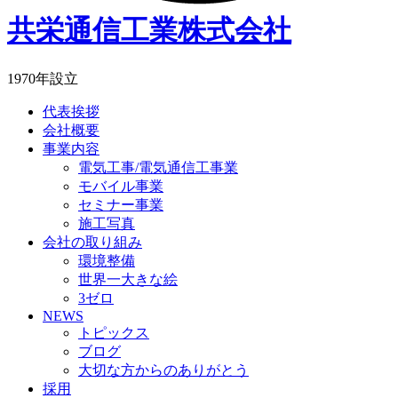
共栄通信工業株式会社
1970年設立
代表挨拶
会社概要
事業内容
電気工事/電気通信工事業
モバイル事業
セミナー事業
施工写真
会社の取り組み
環境整備
世界一大きな絵
3ゼロ
NEWS
トピックス
ブログ
大切な方からのありがとう
採用