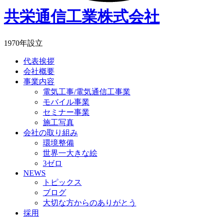
共栄通信工業株式会社
1970年設立
代表挨拶
会社概要
事業内容
電気工事/電気通信工事業
モバイル事業
セミナー事業
施工写真
会社の取り組み
環境整備
世界一大きな絵
3ゼロ
NEWS
トピックス
ブログ
大切な方からのありがとう
採用