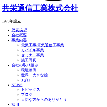
共栄通信工業株式会社
1970年設立
代表挨拶
会社概要
事業内容
電気工事/電気通信工事業
モバイル事業
セミナー事業
施工写真
会社の取り組み
環境整備
世界一大きな絵
3ゼロ
NEWS
トピックス
ブログ
大切な方からのありがとう
採用