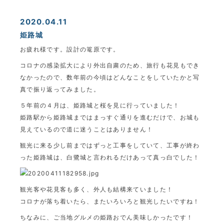
2020.04.11
姫路城
お疲れ様です。設計の篭原です。
コロナの感染拡大により外出自粛のため、旅行も花見もでき
なかったので、数年前の今頃はどんなことをしていたかと写
真で振り返ってみました。
５年前の４月は、姫路城と桜を見に行っていました！
姫路駅から姫路城まではまっすぐ通りを進むだけで、お城も
見えているので道に迷うことはありません！
観光に来る少し前まではずっと工事をしていて、工事が終わ
った姫路城は、白鷺城と言われるだけあって真っ白でした！
観光客や花見客も多く、外人も結構来ていました！
コロナが落ち着いたら、またいろいろと観光したいですね！
ちなみに、ご当地グルメの姫路おでん美味しかったです！