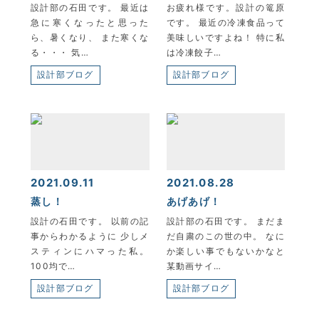
設計部の石田です。 最近は
お疲れ様です。設計の篭原
急に寒くなったと思った
です。 最近の冷凍食品って
ら、暑くなり、 また寒くな
美味しいですよね！ 特に私
る・・・ 気…
は冷凍餃子…
設計部ブログ
設計部ブログ
2021.09.11
2021.08.28
蒸し！
あげあげ！
設計の石田です。 以前の記
設計部の石田です。 まだま
事からわかるように 少しメ
だ自粛のこの世の中。 なに
スティンにハマった私。
か楽しい事でもないかなと
100均で…
某動画サイ…
設計部ブログ
設計部ブログ