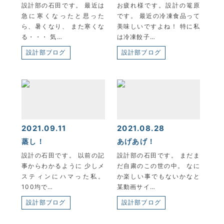
設計部の石田です。 最近は
お疲れ様です。設計の篭原
急に寒くなったと思った
です。 最近の冷凍食品って
ら、暑くなり、 また寒くな
美味しいですよね！ 特に私
る・・・ 気…
は冷凍餃子…
設計部ブログ
設計部ブログ
2021.09.11
2021.08.28
蒸し！
あげあげ！
設計の石田です。 以前の記
設計部の石田です。 まだま
事からわかるように 少しメ
だ自粛のこの世の中。 なに
スティンにハマった私。
か楽しい事でもないかなと
100均で…
某動画サイ…
設計部ブログ
設計部ブログ