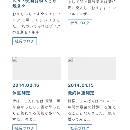
久々の更新は特大どら
まして我々建設業界は繁忙
焼き☆
期に突入しております イン
お久しぶりです☆久々にブ
フルエンザ…
ログに帰ってまいりまし
社長ブログ
た。 気づいてみればブログ
の更新も１年半…
社長ブログ
2014.02.16
2014.01.15
体重測定
最終体重測定
皆様、こんにちは 最近、風
皆様、こんばんは ついに１
が強かったり、雪が降った
年間の最後の計測日を迎え
りと荒れてる天気が多いで
ることとなりました。 振り
すね。 今ま…
返ってみる…
社長ブログ
社長ブログ