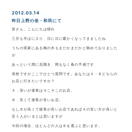
2012.03.14
昨日上野の坐・和民にて
皆さん、こんにちは晴れ
三月も半ばに入り、日に日に暖かくなってきましたね
うちの実家にある梅の木もまだかまだかと眺めておりました
が
あっという間に花開き、間もなく春の予感です
突然ですがここでひとつ質問です。あなたはＡ・Ｂどちらの
お店に行きたいですか？
Ａ．安いが接客はそこそこのお店。
Ｂ．安くて接客が良いお店。
もしＢが高くて接客が良いお店であればＡの安い方が良いと
言う人がいるとは思いますが
今回の場合、ほとんどの人はＢを選ぶと思います。