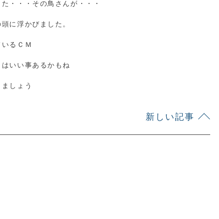
した・・・その鳥さんが・・・
の頭に浮かびました。
ているＣＭ
日はいい事あるかもね
きましょう
新しい記事