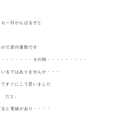
日も一日がんばるぞと
いので原付通勤です
・・・・・・・・その時・・・・・・・・・
ているではありませんか・・・
してすぐにこう思いました
 だと。
げると電線があり・・・・