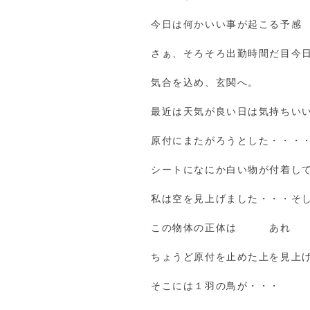
今日は何かいい事が起こる予感
さぁ、そろそろ出勤時間だ目今
気合を込め、玄関へ。
最近は天気が良い日は気持ちい
原付にまたがろうとした・・・
シートになにか白い物が付着し
私は空を見上げました・・・そ
この物体の正体は あれ
ちょうど原付を止めた上を見上
そこには１羽の鳥が・・・