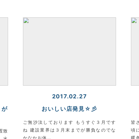
2017.02.27
りが
おいしい店発見☆彡
ご無沙汰しております もうすぐ３月です
皆
ね 建設業界は３月末までが勝負なのでな
頃
置致
かなかお休…
暖
 水