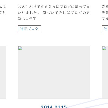
私は
お久しぶりです☆久々にブログに帰ってま
皆
立ち
いりました。 気づいてみればブログの更
設
新も１年半…
フ
社長ブログ
社
2014.01.15