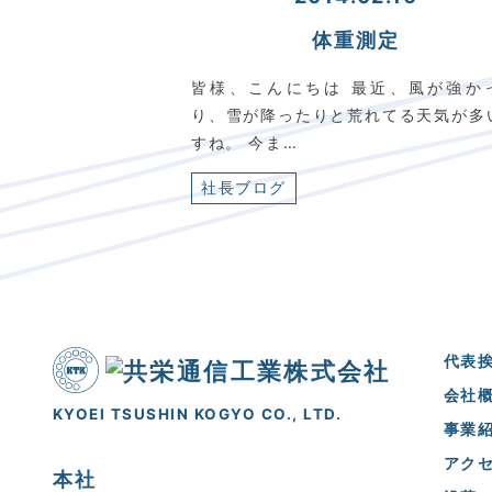
体重測定
皆様、こんにちは 最近、風が強か
り、雪が降ったりと荒れてる天気が多
すね。 今ま…
社長ブログ
代表
会社
KYOEI TSUSHIN KOGYO CO., LTD.
事業
アク
本社