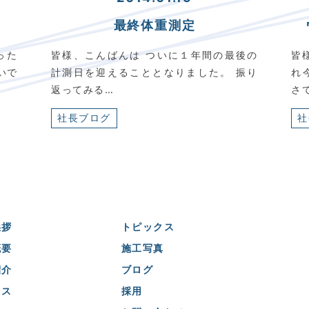
最終体重測定
った
皆様、こんばんは ついに１年間の最後の
皆
いで
計測日を迎えることとなりました。 振り
れ
返ってみる…
さ
社長ブログ
社
挨拶
トピックス
概要
施工写真
紹介
ブログ
セス
採用