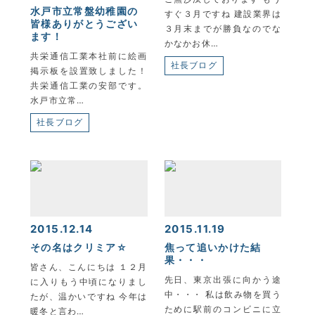
水戸市立常盤幼稚園の
すぐ３月ですね 建設業界は
皆様ありがとうござい
３月末までが勝負なのでな
ます！
かなかお休…
共栄通信工業本社前に絵画
社長ブログ
掲示板を設置致しました！
共栄通信工業の安部です。
水戸市立常…
社長ブログ
2015.12.14
2015.11.19
その名はクリミア☆
焦って追いかけた結
果・・・
皆さん、こんにちは １２月
先日、東京出張に向かう途
に入りもう中頃になりまし
中・・・ 私は飲み物を買う
たが、温かいですね 今年は
ために駅前のコンビニに立
暖冬と言わ…