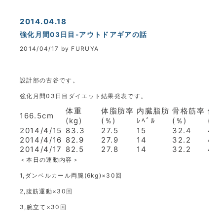
2014.04.18
強化月間03日目-アウトドアギアの話
2014/04/17 by FURUYA
設計部の古谷です。
強化月間03日目ダイエット結果発表です。
体重
体脂肪率
内臓脂肪
骨格筋率
体
166.5cm
(kg)
(％)
ﾚﾍﾞﾙ
(％)
(才
2014/4/15
83.3
27.5
15
32.4
48
2014/4/16
82.9
27.9
14
32.2
48
2014/4/17
82.5
27.8
14
32.2
48
＜本日の運動内容＞
1,ダンベルカール両腕(6kg)×30回
2,腹筋運動×30回
3,腕立て×30回