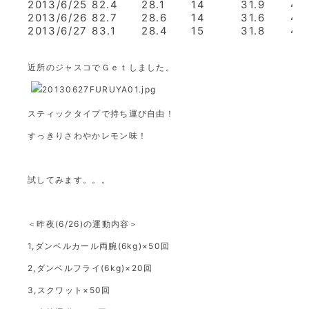
2013/6/25
82.4
28.1
14
31.9
48
2013/6/26
82.7
28.6
14
31.6
48
2013/6/27
83.1
28.4
15
31.8
48
近所のジャスコでＧｅｔしました。
スティックタイプで持ち運び自由！
すっきりさわやかレモン味！
試してみます。。。
＜昨夜(6/26)の運動内容＞
1,ダンベルカール両腕(6kg)×50回
2,ダンベルフライ(6kg)×20回
3,スクワット×50回