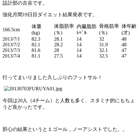
設計部の古谷です。
強化月間19日目ダイエット結果発表です。
体脂肪率
骨格筋率
体年齢
体重
内臓脂肪
166.5cm
(kg)
(％)
ﾚﾍﾞﾙ
(％)
(才)
2013/7/1
82.3
28.1
14
32
48
2013/7/2
82.1
28.2
14
31.9
48
2013/7/3
81.6
28
14
32.1
47
2013/7/4
81.1
27.5
14
32.5
47
行ってまいりました久しぶりのフットサル！
今回は20人（4チーム）と人数も多く、スタミナ的にもちょ
うど良かったです。
肝心の結果というと１ゴール，ノーアシストでした。。