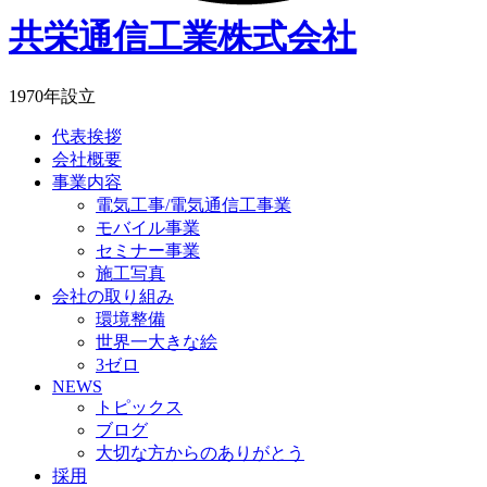
共栄通信工業株式会社
1970年設立
代表挨拶
会社概要
事業内容
電気工事/電気通信工事業
モバイル事業
セミナー事業
施工写真
会社の取り組み
環境整備
世界一大きな絵
3ゼロ
NEWS
トピックス
ブログ
大切な方からのありがとう
採用