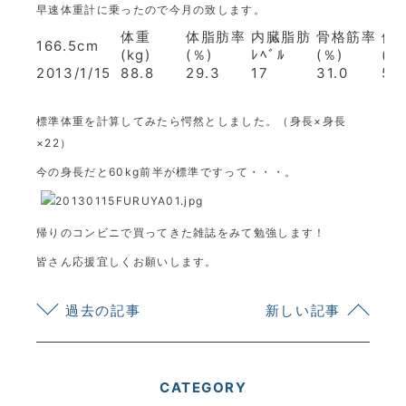
早速体重計に乗ったので今月の致します。
体重
体脂肪率
内臓脂肪
骨格筋率
体
166.5cm
(kg)
(％)
ﾚﾍﾞﾙ
(％)
(才
2013/1/15
88.8
29.3
17
31.0
52
標準体重を計算してみたら愕然としました。（身長×身長
×22）
今の身長だと60kg前半が標準ですって・・・。
帰りのコンビニで買ってきた雑誌をみて勉強します！
皆さん応援宜しくお願いします。
過去の記事
新しい記事
CATEGORY