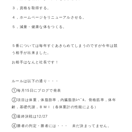
３，資格を取得する。
４，ホームページをリニューアルさせる。
５，減量・健康な体をつくる。
５番については毎年すぐあきらめてしまうのですが今年は競
う相手が出来ました。
お相手はなんと社長です！
ルールは以下の通り・・・
①毎月15日にブログで発表
②項目は体重，体脂肪率，内臓脂肪ﾚﾍﾞﾙ，骨格筋率，体年
齢，基礎代謝，ＢＭＩ（各体重計の性能による）
③最終決戦は12/27
④勝者の判定・勝者には・・・ 未だ決まってません。