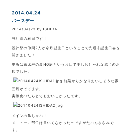
2014.04.24
バースデー
2014/04/23 by ISHIDA
設計部の石田です！
設計部の仲間2人が今月誕生日ということで先週末誕生日会を
開きました！
場所は恵比寿の裏NO庭というお店で少しおしゃれな感じのお
店でした。
前菜からかなりおいしそうな雰
囲気がでてます。
実際食べたらとてもおいしかったです。
メインの鳥しゃぶ！
メニューに部位は書いてなかったのですがたぶんささみで
す。