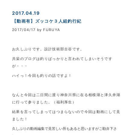
2017.04.19
【動画有】ズッコケ３人組釣行紀
2017/04/17 by FURUYA
お久しぶりです。設計技術部古谷です。
共栄のブログは釣りばっかりと言われてしまいそうです
が・・・
ハイっ！今回も釣りの話ですよ！
なんと今回は二日間に渡り神奈川県に在る相模湖と津久井湖
に行って参りました。（福利厚生）
結果を言ってしまってはつまらないので今回は動画にして見
ました！
久しぶりの動画編集で見苦しい所もあると思いますがご勘弁下さ