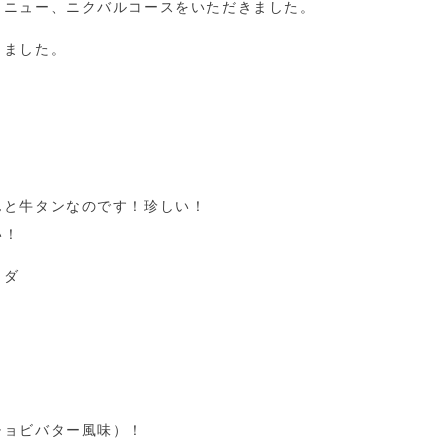
メニュー、ニクバルコースをいただきました。
きました。
んと牛タンなのです！珍しい！
い！
ラダ
チョビバター風味）！