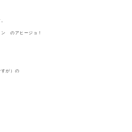
す。
タン のアヒージョ！
。
ですが）の