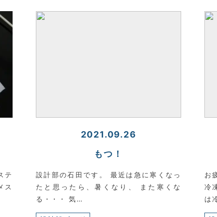
2021.09.26
もつ！
ステ
設計部の石田です。 最近は急に寒くなっ
お
メス
たと思ったら、暑くなり、 また寒くな
冷
る・・・ 気…
は