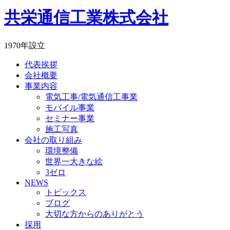
共栄通信工業株式会社
1970年設立
代表挨拶
会社概要
事業内容
電気工事/電気通信工事業
モバイル事業
セミナー事業
施工写真
会社の取り組み
環境整備
世界一大きな絵
3ゼロ
NEWS
トピックス
ブログ
大切な方からのありがとう
採用