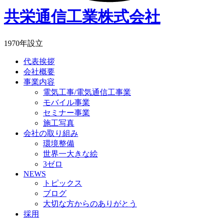
共栄通信工業株式会社
1970年設立
代表挨拶
会社概要
事業内容
電気工事/電気通信工事業
モバイル事業
セミナー事業
施工写真
会社の取り組み
環境整備
世界一大きな絵
3ゼロ
NEWS
トピックス
ブログ
大切な方からのありがとう
採用