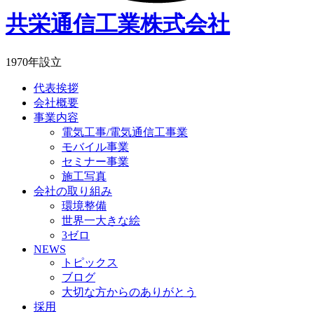
共栄通信工業株式会社
1970年設立
代表挨拶
会社概要
事業内容
電気工事/電気通信工事業
モバイル事業
セミナー事業
施工写真
会社の取り組み
環境整備
世界一大きな絵
3ゼロ
NEWS
トピックス
ブログ
大切な方からのありがとう
採用