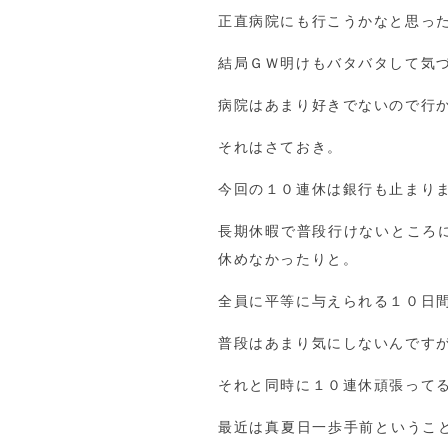
正直病院にも行こうかなと思っ
結局ＧＷ明けもバタバタして気
病院はあまり好きでないので行
それはさておき。
今回の１０連休は銀行も止まり
長期休暇で普段行けないところ
休めなかったりと。
全員に平等に与えられる１０日
普段はあまり気にしないんです
それと同時に１０連休頑張って
最近は真夏日一歩手前というこ