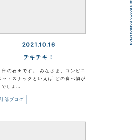
KYOEI TSUSHIN KOGYO CORPORATION
2021.10.16
チキチキ！
計部の石田です。 みなさま、コンビニ
ホットスナックといえば どの食べ物が
きでしょ…
計部ブログ