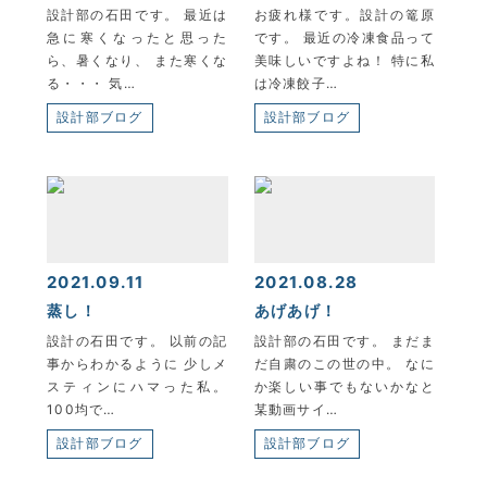
設計部の石田です。 最近は
お疲れ様です。設計の篭原
急に寒くなったと思った
です。 最近の冷凍食品って
ら、暑くなり、 また寒くな
美味しいですよね！ 特に私
る・・・ 気…
は冷凍餃子…
設計部ブログ
設計部ブログ
2021.09.11
2021.08.28
蒸し！
あげあげ！
設計の石田です。 以前の記
設計部の石田です。 まだま
事からわかるように 少しメ
だ自粛のこの世の中。 なに
スティンにハマった私。
か楽しい事でもないかなと
100均で…
某動画サイ…
設計部ブログ
設計部ブログ