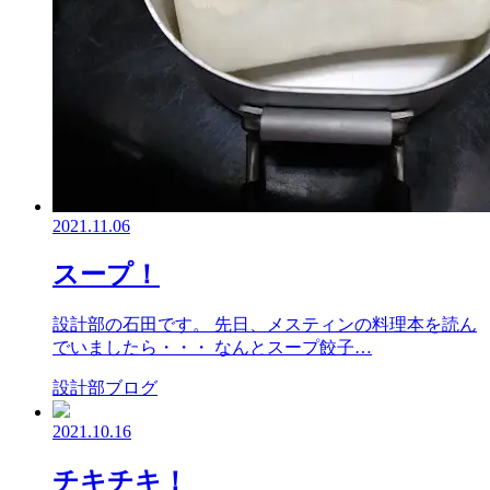
2021.11.06
スープ！
設計部の石田です。 先日、メスティンの料理本を読ん
でいましたら・・・ なんとスープ餃子…
設計部ブログ
2021.10.16
チキチキ！