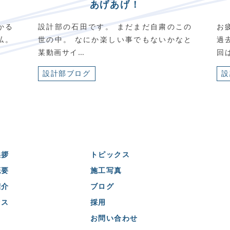
あげあげ！
かる
設計部の石田です。 まだまだ自粛のこの
お
私。
世の中。 なにか楽しい事でもないかなと
過
某動画サイ…
回
設計部ブログ
設
挨拶
トピックス
概要
施工写真
紹介
ブログ
セス
採用
お問い合わせ