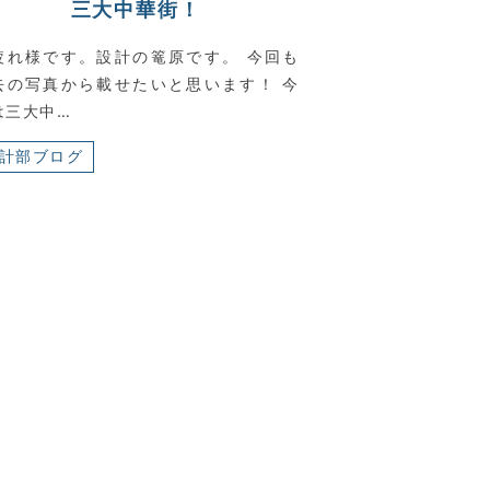
三大中華街！
疲れ様です。設計の篭原です。 今回も
去の写真から載せたいと思います！ 今
は三大中…
計部ブログ