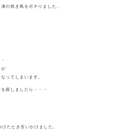
冷凍の焼き鳥をポチりました。
・
・・
りが
になってしまいます。
策を探しましたら・・・
見つけたとき言いかけました。